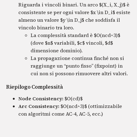
Riguarda i vincoli binari. Un arco $(X_i, X_j)$ è
consistente se per ogni valore $x \in D_i$ esiste
almeno un valore $y \in D_j$ che soddisfa il
vincolo binario tra loro.
La complessità standard è $O(ncd^3)$
(dove $n$ variabili, $c$ vincoli, $d$
dimensione dominio).
La propagazione continua finché non si
raggiunge un “punto fisso” (fixpoint) in
cui non si possono rimuovere altri valori.
Riepilogo Complessità
Node Consistency:
$O(cd)$
Arc Consistency:
$O(ncd^3)$ (ottimizzabile
con algoritmi come AC-4, AC-5, ecc.)