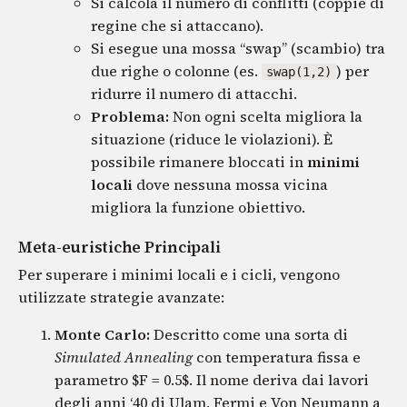
Si calcola il numero di conflitti (coppie di
regine che si attaccano).
Si esegue una mossa “swap” (scambio) tra
due righe o colonne (es.
) per
swap(1,2)
ridurre il numero di attacchi.
Problema:
Non ogni scelta migliora la
situazione (riduce le violazioni). È
possibile rimanere bloccati in
minimi
locali
dove nessuna mossa vicina
migliora la funzione obiettivo.
Meta-euristiche Principali
Per superare i minimi locali e i cicli, vengono
utilizzate strategie avanzate:
Monte Carlo:
Descritto come una sorta di
Simulated Annealing
con temperatura fissa e
parametro $F = 0.5$. Il nome deriva dai lavori
degli anni ‘40 di Ulam, Fermi e Von Neumann a