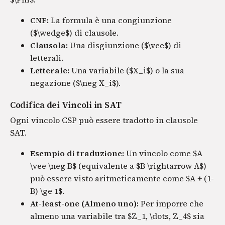
CNF:
La formula è una congiunzione
($\wedge$) di clausole.
Clausola:
Una disgiunzione ($\vee$) di
letterali.
Letterale:
Una variabile ($X_i$) o la sua
negazione ($\neg X_i$).
Codifica dei Vincoli in SAT
Ogni vincolo CSP può essere tradotto in clausole
SAT.
Esempio di traduzione:
Un vincolo come $A
\vee \neg B$ (equivalente a $B \rightarrow A$)
può essere visto aritmeticamente come $A + (1-
B) \ge 1$.
At-least-one (Almeno uno):
Per imporre che
almeno una variabile tra $Z_1, \dots, Z_4$ sia