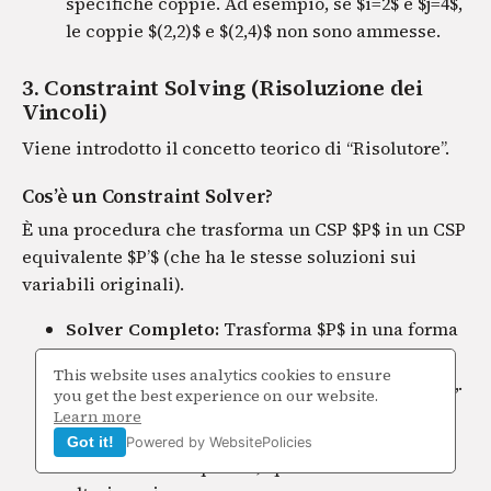
specifiche coppie. Ad esempio, se $i=2$ e $j=4$,
le coppie $(2,2)$ e $(2,4)$ non sono ammesse.
3. Constraint Solving (Risoluzione dei
Vincoli)
Viene introdotto il concetto teorico di “Risolutore”.
Cos’è un Constraint Solver?
È una procedura che trasforma un CSP $P$ in un CSP
equivalente $P’$ (che ha le stesse soluzioni sui
variabili originali).
Solver Completo:
Trasforma $P$ in una forma
risolta (disgiunzione finita di CSP semplici) o
This website uses analytics cookies to ensure
prova che è insoddisfacibile (restituisce
false
),.
you get the best experience on our website.
Solver Incompleto:
Trasforma $P$ in un CSP
Learn more
più semplice ma non garantisce che la
Got it!
Powered by WebsitePolicies
soluzione sia esplicita; spesso richiede