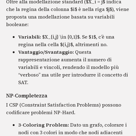
Oltre alla modellazione standard ($X_i = j$ indica
che la regina della colonna $i$ è nella riga $j$), viene
proposta una modellazione basata su variabili
booleane:
Variabili:
$X_{i,j} \in {0,1}$. Se $1$, c’è una
regina nella cella $(i,j)$, altrimenti no.
Vantaggio/Svantaggio:
Questa
rappresentazione aumenta il numero di
variabili e vincoli, rendendo il modello più
“verboso” ma utile per introdurre il concetto di
SAT.
NP-Completezza
I CSP (Constraint Satisfaction Problems) possono
codificare problemi NP-Hard.
3-Coloring Problem:
Dato un grafo, colorare i
nodi con 3 colori in modo che nodi adiacenti