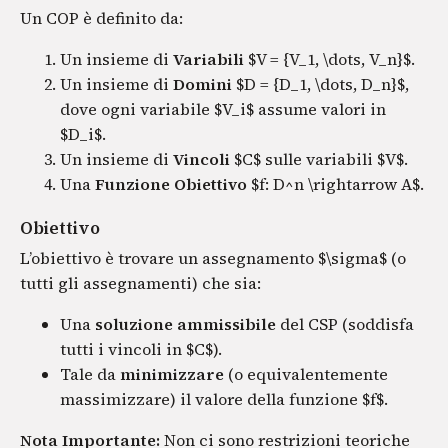
Un COP è definito da:
Un insieme di
Variabili
$V = {V_1, \dots, V_n}$.
Un insieme di
Domini
$D = {D_1, \dots, D_n}$,
dove ogni variabile $V_i$ assume valori in
$D_i$.
Un insieme di
Vincoli
$C$ sulle variabili $V$.
Una
Funzione Obiettivo
$f: D^n \rightarrow A$.
Obiettivo
L’obiettivo è trovare un assegnamento $\sigma$ (o
tutti gli assegnamenti) che sia:
Una
soluzione ammissibile
del CSP (soddisfa
tutti i vincoli in $C$).
Tale da
minimizzare
(o equivalentemente
massimizzare) il valore della funzione $f$.
Nota Importante:
Non ci sono restrizioni teoriche