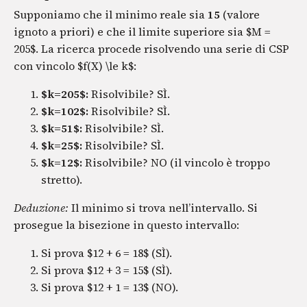
Supponiamo che il minimo reale sia
15
(valore
ignoto a priori) e che il limite superiore sia $M =
205$. La ricerca procede risolvendo una serie di CSP
con vincolo $f(X) \le k$:
$k=205$:
Risolvibile? SÌ.
$k=102$:
Risolvibile? SÌ.
$k=51$:
Risolvibile? SÌ.
$k=25$:
Risolvibile? SÌ.
$k=12$:
Risolvibile? NO (il vincolo è troppo
stretto).
Deduzione:
Il minimo si trova nell’intervallo. Si
prosegue la bisezione in questo intervallo:
Si prova $12 + 6 = 18$ (SÌ).
Si prova $12 + 3 = 15$ (SÌ).
Si prova $12 + 1 = 13$ (NO).