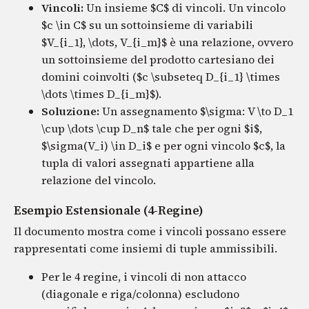
Vincoli:
Un insieme $C$ di vincoli. Un vincolo
$c \in C$ su un sottoinsieme di variabili
$V_{i_1}, \dots, V_{i_m}$ è una relazione, ovvero
un sottoinsieme del prodotto cartesiano dei
domini coinvolti ($c \subseteq D_{i_1} \times
\dots \times D_{i_m}$).
Soluzione:
Un assegnamento $\sigma: V \to D_1
\cup \dots \cup D_n$ tale che per ogni $i$,
$\sigma(V_i) \in D_i$ e per ogni vincolo $c$, la
tupla di valori assegnati appartiene alla
relazione del vincolo.
Esempio Estensionale (4-Regine)
Il documento mostra come i vincoli possano essere
rappresentati come insiemi di tuple ammissibili.
Per le 4 regine, i vincoli di non attacco
(diagonale e riga/colonna) escludono