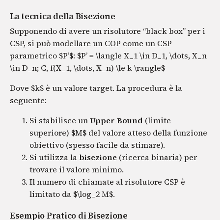
La tecnica della Bisezione
Supponendo di avere un risolutore “black box” per i
CSP, si può modellare un COP come un CSP
parametrico $P’$: $P’ = \langle X_1 \in D_1, \dots, X_n
\in D_n; C, f(X_1, \dots, X_n) \le k \rangle$
Dove $k$ è un valore target. La procedura è la
seguente:
Si stabilisce un
Upper Bound
(limite
superiore) $M$ del valore atteso della funzione
obiettivo (spesso facile da stimare).
Si utilizza la
bisezione
(ricerca binaria) per
trovare il valore minimo.
Il numero di chiamate al risolutore CSP è
limitato da $\log_2 M$.
Esempio Pratico di Bisezione