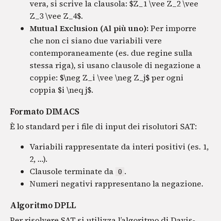
vera, si scrive la clausola: $Z_1 \vee Z_2 \vee
Z_3 \vee Z_4$.
Mutual Exclusion (Al più uno):
Per imporre
che non ci siano due variabili vere
contemporaneamente (es. due regine sulla
stessa riga), si usano clausole di negazione a
coppie: $\neg Z_i \vee \neg Z_j$ per ogni
coppia $i \neq j$.
Formato DIMACS
È lo standard per i file di input dei risolutori SAT:
Variabili rappresentate da interi positivi (es. 1,
2, …).
Clausole terminate da
.
0
Numeri negativi rappresentano la negazione.
Algoritmo DPLL
Per risolvere SAT si utilizza l’algoritmo di Davis-