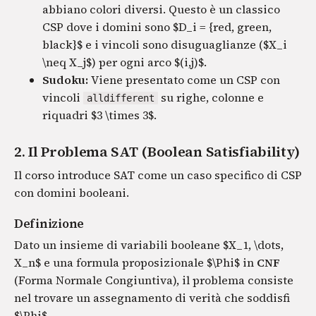
abbiano colori diversi. Questo è un classico
CSP dove i domini sono $D_i = {red, green,
black}$ e i vincoli sono disuguaglianze ($X_i
\neq X_j$) per ogni arco $(i,j)$.
Sudoku:
Viene presentato come un CSP con
vincoli
su righe, colonne e
alldifferent
riquadri $3 \times 3$.
2. Il Problema SAT (Boolean Satisfiability)
Il corso introduce SAT come un caso specifico di CSP
con domini booleani.
Definizione
Dato un insieme di variabili booleane $X_1, \dots,
X_n$ e una formula proposizionale $\Phi$ in
CNF
(Forma Normale Congiuntiva), il problema consiste
nel trovare un assegnamento di verità che soddisfi
$\Phi$.